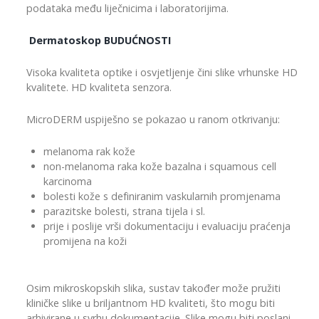
podataka među liječnicima i laboratorijima.
Dermatoskop BUDUĆNOSTI
Visoka kvaliteta optike i osvjetljenje čini slike vrhunske HD
kvalitete. HD kvaliteta senzora.
MicroDERM uspiješno se pokazao u ranom otkrivanju:
melanoma rak kože
non-melanoma raka kože bazalna i squamous cell
karcinoma
bolesti kože s definiranim vaskularnih promjenama
parazitske bolesti, strana tijela i sl.
prije i poslije vrši dokumentaciju i evaluaciju praćenja
promijena na koži
Osim mikroskopskih slika, sustav također može pružiti
kliničke slike u briljantnom HD kvaliteti, što mogu biti
arhivirane u svrhu dokumentacije. Slike mogu biti poslani