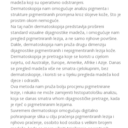
madeža koji su operativno odstranjeni.
Dermatoskopija nam omogućuje analizu pigmenta i
strukture pigmentiranih promjena kroz slojeve kože, što je
prostim okom nemoguće.
Na taj način dermatoskopija predstavlja prošireni
standard vizualne dijagnostike madeža, i omogućuje nam
pregled pigmetniranih lezija, a ne samo njihove površine.
Dakle, dermatoskopija nam pruža drugu dimenziju
dijagnostike pigmentiranih i nepigmentiranih lezija kože.
Dermatoskopija je pretraga koje se koristi u cijelom
svijetu, od Australije, Europe, Amerike, Afrike i Azije. Danas
se pregled madeža više ne smatra cjelokupnim, bez
dermatoskopije, i koristi se u tijeku pregleda madeža kod
djece i odraslih.
Ova metoda nam pruža bolju procjenu pigmetnirane
lezije, i nikako ne može zamijeniti histopatološku analizu,
koja se danas smatra vrhom dijagnostičke pretrage, kada
je riječ o pigmetniranim lezijama.
Suvremeni dermatoskopi omogućuju digitalno
pohranjivanje slika u cilju praćenja pigmentiranih lezija i
njihovo praćenje, osobito kod osoba s velikim brojem