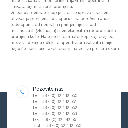
madeža, kada se mora učiniti trijažiranje operativnih
zahvata pigmetniranih promjena.
Vrijednost dermatoskopije je dakle upravo u ranijem
otkrivanju promjena koje upućuju na odreðenu atipiju
(odstupanje od normale) i primjenjuje se kod
melanocitnih (zloćudnih) i nemelanocitnih (dobroćudnih)
promjena kože. Na temelju dermatoskopskog pregleda
može se donijeti odluka o operativnom zahvatu ranije
nego što se uspije razviti promjena vidljiva prostim okom.
Pozovite nas
tel: +387 (0) 32 442 560
tel: +387 (0) 32 442 561
tel: +387 (0) 32 442 562
tel: +387 (0) 32 442 563
fax: +387 (0) 32 442 561
mob: +387 (0) 62 442 560